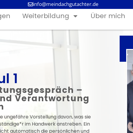
info@meindachgutachter.de
gen
Weiterbildung
Über mich
l 1
atungsgespräch –
und Verantwortung
n
e ungefähre Vorstellung davon, was sie
rständige*r im Handwerk anstreben. Ein
icht automatisch die persönlichen und